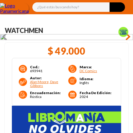
¿Qué estás buscando hoy?
WATCHMEN
$
49
.
000
Cod.
:
Marca
:
693941
DC Comics
Autor
:
Idioma
:
Alan Moore, Dave
Inglés
Gibbons
Encuadernación
:
Fecha De Edición
:
Rústica
2024