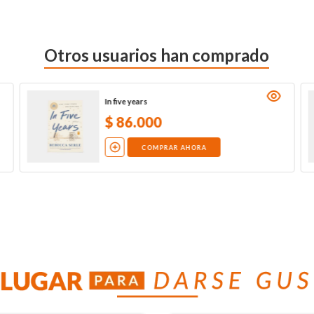
Otros usuarios han comprado
In five years
$
86
.
000
COMPRAR AHORA