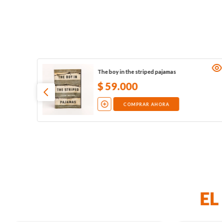
The boy in the striped pajamas
$
59
.
000
COMPRAR AHORA