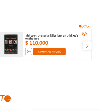
Thirteen: the serial killer isn’t on trial, He’ s
on the Jury
$
110
.
000
COMPRAR AHORA