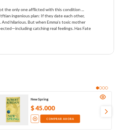
the only one afflicted with this condition ...

ftian ingenious plan: If they date each other, 
e. And hilarious. But when Emma’s toxic mother 
pected—including catching real feelings. Has Fate 
New Spring
$
45
.
000
COMPRAR AHORA