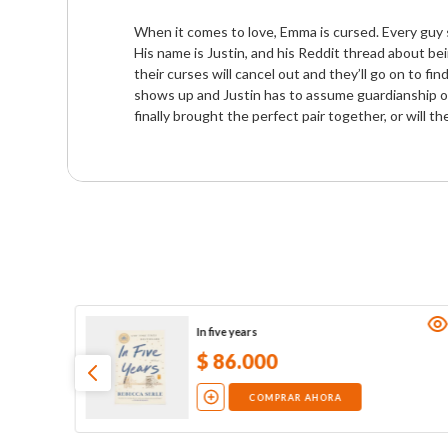
When it comes to love, Emma is cursed. Every guy she
His name is Justin, and his Reddit thread about bei
their curses will cancel out and they’ll go on to f
shows up and Justin has to assume guardianship of 
finally brought the perfect pair together, or will 
In five years
$
86
.
000
COMPRAR AHORA