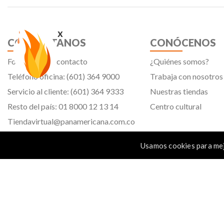
x
CONTÁCTANOS
CONÓCENOS
Formulario de contacto
¿Quiénes somos?
Teléfono oficina: (601) 364 9000
Trabaja con nosotros
Servicio al cliente: (601) 364 9333
Nuestras tiendas
Resto del país: 01 8000 12 13 14
Centro cultural
Tiendavirtual@panamericana.com.co
Servicliente@panamericana.com.co
Usamos cookies para mej
notificaciones@panamericana.com.co
Calle 12 # 34 - 30, Bogotá D.C.
Panamericana librería y papelería s.a. Copyright © 2023 | Nit: 830 037 946 |