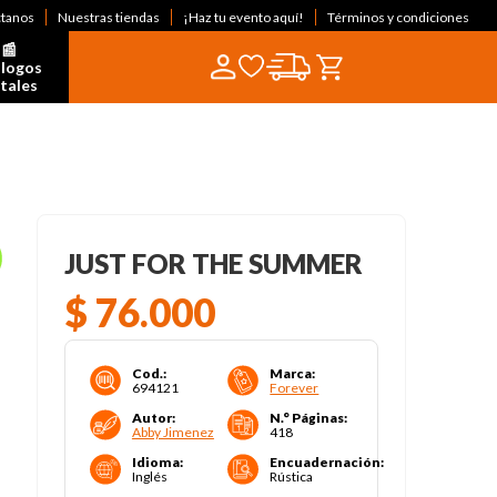
ctanos
Nuestras tiendas
¡Haz tu evento aquí!
Términos y condiciones
📰  
logos 
itales
JUST FOR THE SUMMER
$
76
.
000
Cod.
:
Marca
:
694121
Forever
Autor
:
N.° Páginas
:
Abby Jimenez
418
Idioma
:
Encuadernación
:
Inglés
Rústica