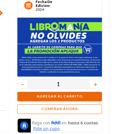
Fecha De
Edición
:
2024
－
＋
AGREGAR AL CARRITO
COMPRAR AHORA