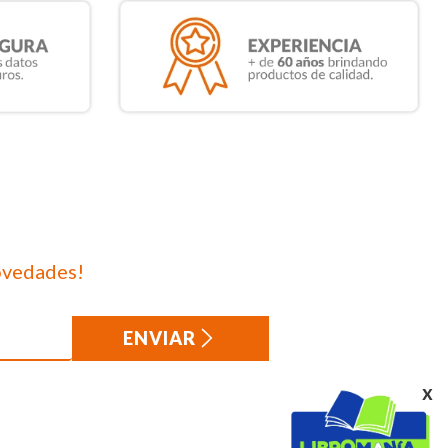
ovedades!
ENVIAR
x