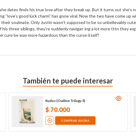
 dates finds his true love after they break up. But it turns out she’s not 
ng “love’s good lúck charm” has gone viral. Now the two have come up wit
ind their soulmate. Only Justin wasn’t supposed to be so unbelievably cut
his three siblings, they’re suddenly navigat-ing a lot more tttn they ex
their cure be way more hazardous than the curse itself?
También te puede interesar
Kudos (Outline Trilogy 3)
$
70
.
000
COMPRAR AHORA