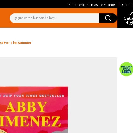
Panamericana más de 60 años
Contá
📌
¿Qué estás buscando hoy?
Catá
dig
ust For The Summer