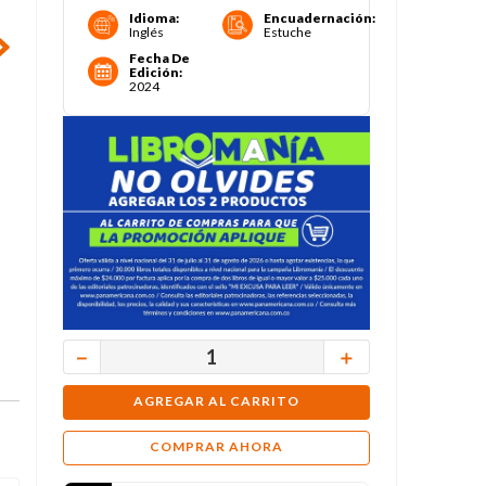
Idioma
:
Encuadernación
:
Inglés
Estuche
Fecha De
Edición
:
2024
－
＋
AGREGAR AL CARRITO
COMPRAR AHORA