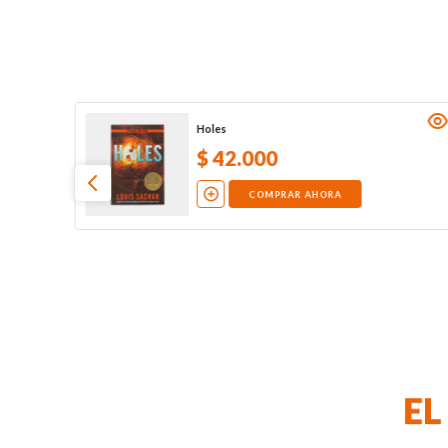
Holes
$
42
.
000
COMPRAR AHORA