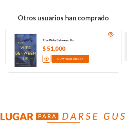
Otros usuarios han comprado
The Wife Between Us
$
51
.
000
COMPRAR AHORA