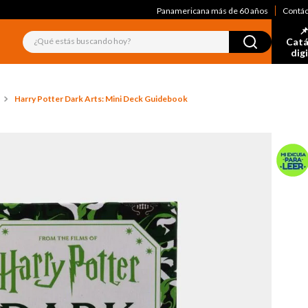
Panamericana más de 60 años
Contá
📌
¿Qué estás buscando hoy?
Catá
dig
Harry Potter Dark Arts: Mini Deck Guidebook