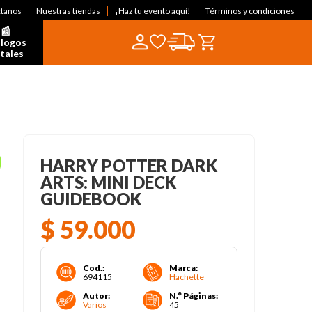
ctanos
Nuestras tiendas
¡Haz tu evento aquí!
Términos y condiciones
📰  
logos 
itales
HARRY POTTER DARK
ARTS: MINI DECK
GUIDEBOOK
$
59
.
000
Cod.
:
Marca
:
694115
Hachette
Autor
:
N.° Páginas
:
Varios
45