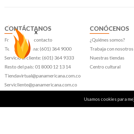
CONTÁCTANOS
CONÓCENOS
x
Formulario de contacto
¿Quiénes somos?
Teléfono oficina: (601) 364 9000
Trabaja con nosotros
Servicio al cliente: (601) 364 9333
Nuestras tiendas
Resto del país: 01 8000 12 13 14
Centro cultural
Tiendavirtual@panamericana.com.co
Servicliente@panamericana.com.co
notificaciones@panamericana.com.co
Usamos cookies para mej
lineaetica@panamericana.com.co
Calle 12 # 34 - 30, Bogotá D.C.