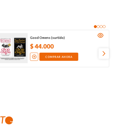
Good Omens (surtido)
$
44
.
000
COMPRAR AHORA