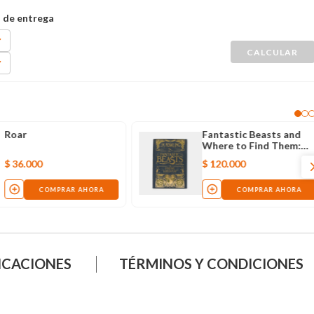
Roar
Fantastic Beasts and
Where to Find Them:
The Original Screenplay
$
36
.
000
$
120
.
000
COMPRAR AHORA
COMPRAR AHORA
ICACIONES
TÉRMINOS Y CONDICIONES