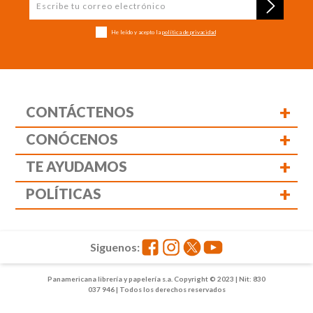
He leído y acepto la
política de privacidad
+
CONTÁCTENOS
+
CONÓCENOS
+
TE AYUDAMOS
+
POLÍTICAS
Siguenos:
Panamericana librería y papelería s.a. Copyright © 2023 | Nit: 830
037 946 | Todos los derechos reservados