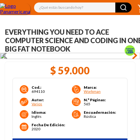
¿Qué estás buscando hoy?
EVERYTHING YOU NEED TO ACE
COMPUTER SCIENCE AND CODING IN ON
BIG FAT NOTEBOOK
$
59
.
000
Cod.
:
Marca
:
694110
Workman
Autor
:
N.° Páginas
:
Varios
565
Idioma
:
Encuadernación
:
Inglés
Rústica
Fecha De Edición
:
2020