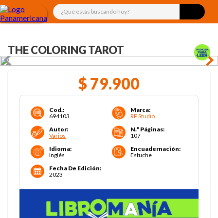
¿Qué estás buscando hoy?
THE COLORING TAROT
$
79
.
900
Cod.
:
Marca
:
694103
RP Studio
Autor
:
N.° Páginas
:
Varios
107
Idioma
:
Encuadernación
:
Inglés
Estuche
Fecha De Edición
:
2023