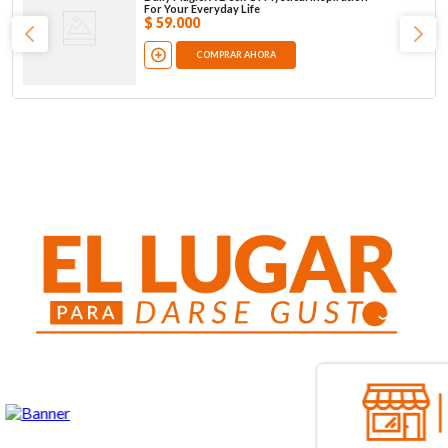
For Your Everyday Life
$
59
.
000
COMPRAR AHORA