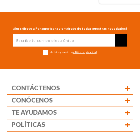
¡Suscríbete a Panamericana y entérate de todas nuestras novedades!
He leído y acepto la
política de privacidad
+
CONTÁCTENOS
+
CONÓCENOS
+
TE AYUDAMOS
+
POLÍTICAS