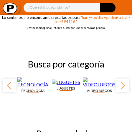
¡OOPS!
¿Qué estás buscando hoy?
Lo sentimos, no encontramos resultados para
"harry-potter-golden-snitch-
kit-694116"
Revisa la ortografía | Intenta buscar con un término más general
Busca por categoría
JUGUETES
TECNOLOGÍA
VIDEOJUEGOS