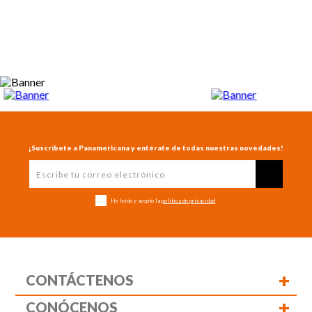
¡Suscríbete a Panamericana y entérate de todas nuestras novedades!
He leído y acepto la
política de privacidad
+
CONTÁCTENOS
+
CONÓCENOS
+
TE AYUDAMOS
+
POLÍTICAS