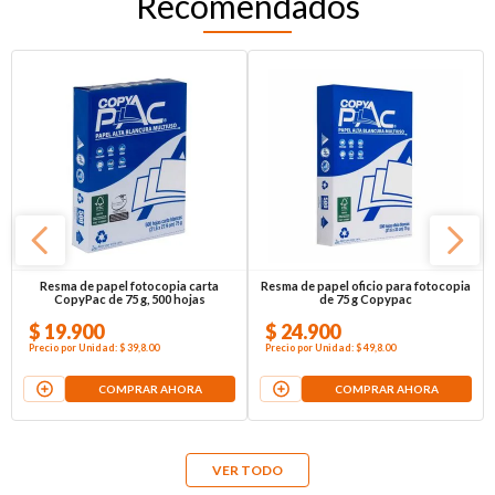
Recomendados
Resma de papel fotocopia carta
Resma de papel oficio para fotocopia
CopyPac de 75 g, 500 hojas
de 75 g Copypac
$
19
.
900
$
24
.
900
Precio por
Unidad
:
$ 39,8
.00
Precio por
Unidad
:
$ 49,8
.00
COMPRAR AHORA
COMPRAR AHORA
VER TODO