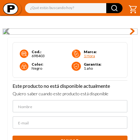
¿Qué estás buscando hoy?
Cod.
:
Marca
:
698403
1 Hora
Color
:
Garantía
:
Negro
1 año
Este producto no está disponible actualmente
Quiero saber cuando este producto está disponible