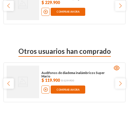
$
229
.
900
COMPRAR AHORA
Otros usuarios han comprado
Audífonos de diadema inalámbricos Super
Mario
$
119
.
900
$
129
.
900
COMPRAR AHORA