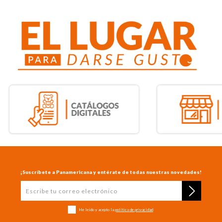
¡Suscríbete a Panamericana y entérate de todas nuestras novedades!
He leído y acepto la
política de privacidad