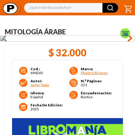
¿Qué estás buscando hoy?
MITOLOGÍA ÁRABE
$
32
.
000
Cod.
:
Marca
:
694265
Plutón Ediciones
Autor
:
N.° Páginas
:
Javier Tapia
221
Idioma
:
Encuadernación
:
Español
Rústica
Fecha De Edición
:
2025