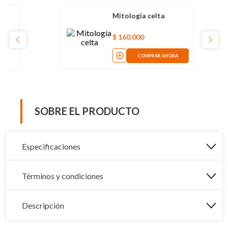
tología celta
Loki: una guía ilus
artimañas
60
.
000
$
86
.
900
COMPRAR AHORA
COMPRAR AHOR
SOBRE EL PRODUCTO
Especificaciones
Términos y condiciones
Descripción