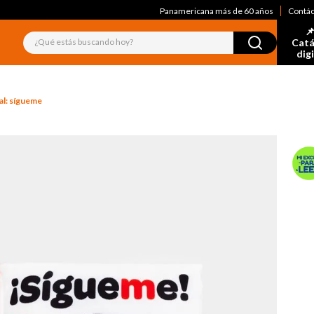
Panamericana más de 60 años
Contá
📌
¿Qué estás buscando hoy?
Catá
dig
al: sígueme