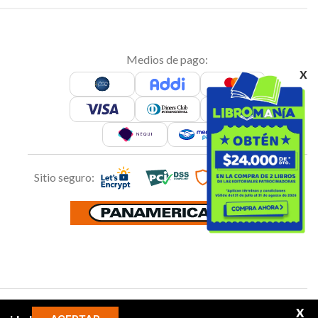
Medios de pago:
x
Sitio seguro:
Síguenos en:
X