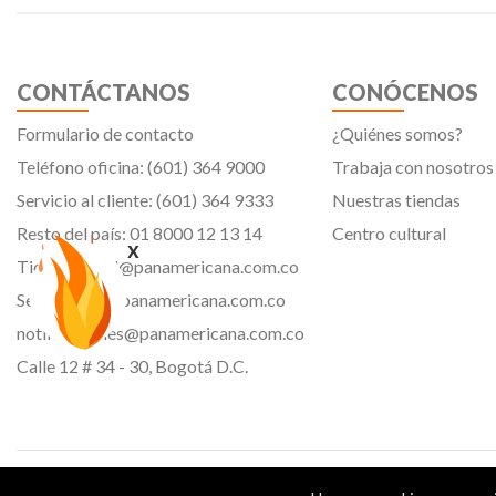
CONTÁCTANOS
CONÓCENOS
Formulario de contacto
¿Quiénes somos?
Teléfono oficina: (601) 364 9000
Trabaja con nosotros
Servicio al cliente: (601) 364 9333
Nuestras tiendas
Resto del país: 01 8000 12 13 14
Centro cultural
x
Tiendavirtual@panamericana.com.co
Servicliente@panamericana.com.co
notificaciones@panamericana.com.co
Calle 12 # 34 - 30, Bogotá D.C.
Panamericana librería y papelería s.a. Copyright © 2023 | Nit: 830 037 946 |