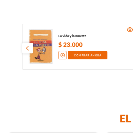
La vida y la muerte
$
23
.
000
COMPRAR AHORA