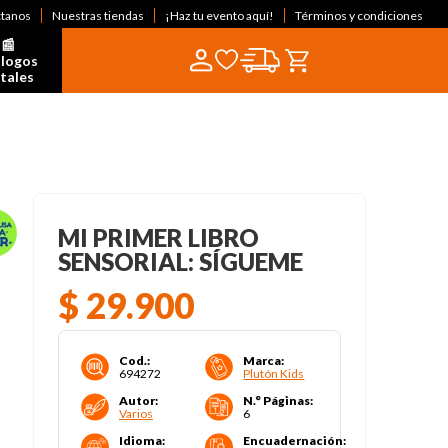
ctanos
Nuestras tiendas
¡Haz tu evento aquí!
Términos y condiciones
📰  
logos 
itales
MI PRIMER LIBRO
SENSORIAL: SÍGUEME
$
29
.
900
Cod.
:
Marca
:
694272
Plutón Kids
Autor
:
N.° Páginas
:
Varios
6
Idioma
:
Encuadernación
: