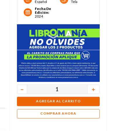
Español
Tela
Fecha De
Edición
:
2024
－
＋
AGREGAR AL CARRITO
COMPRAR AHORA