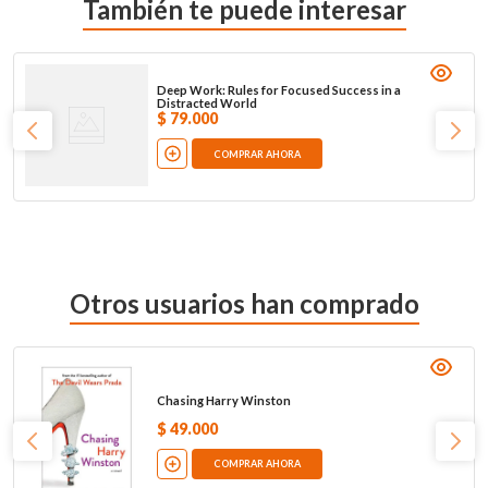
También te puede interesar
Deep Work: Rules for Focused Success in a
Distracted World
$
79
.
000
COMPRAR AHORA
Otros usuarios han comprado
Chasing Harry Winston
$
49
.
000
COMPRAR AHORA