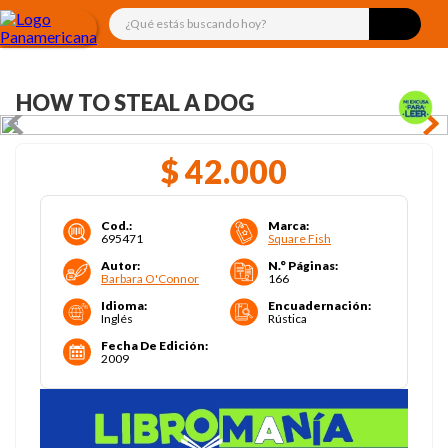
¿Qué estás buscando hoy?
HOW TO STEAL A DOG
$
42
.
000
Cod.
:
Marca
:
695471
Square Fish
Autor
:
N.° Páginas
:
Barbara O'Connor
166
Idioma
:
Encuadernación
:
Inglés
Rústica
Fecha De Edición
:
2009