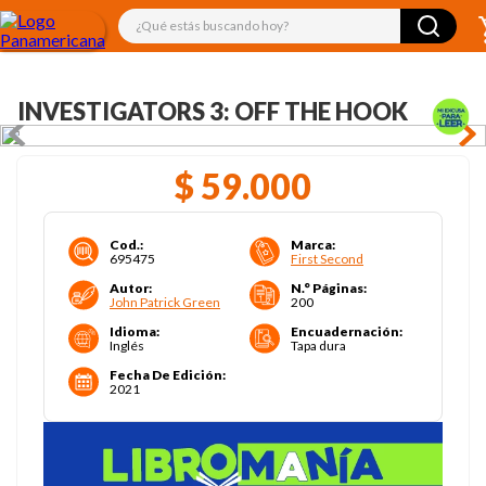
¿Qué estás buscando hoy?
INVESTIGATORS 3: OFF THE HOOK
$
59
.
000
Cod.
:
Marca
:
695475
First Second
Autor
:
N.° Páginas
:
John Patrick Green
200
Idioma
:
Encuadernación
:
Inglés
Tapa dura
Fecha De Edición
:
2021