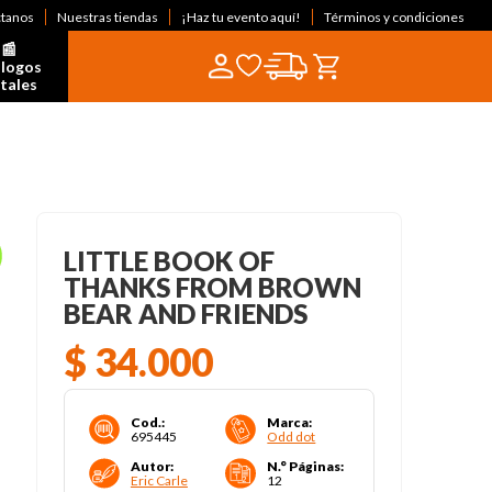
ctanos
Nuestras tiendas
¡Haz tu evento aquí!
Términos y condiciones
📰  
logos 
itales
LITTLE BOOK OF
THANKS FROM BROWN
BEAR AND FRIENDS
$
34
.
000
Cod.
:
Marca
:
695445
Odd dot
Autor
:
N.° Páginas
:
Eric Carle
12