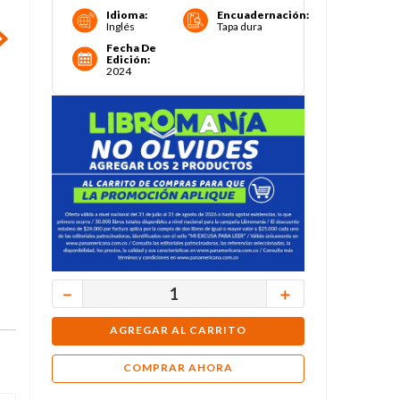
Idioma
:
Encuadernación
:
Inglés
Tapa dura
Fecha De
Edición
:
2024
－
＋
AGREGAR AL CARRITO
COMPRAR AHORA