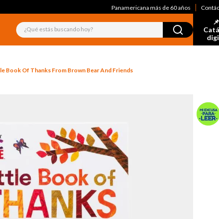
Panamericana más de 60 años
Contá
📌
¿Qué estás buscando hoy?
Catá
dig
tle Book Of Thanks From Brown Bear And Friends