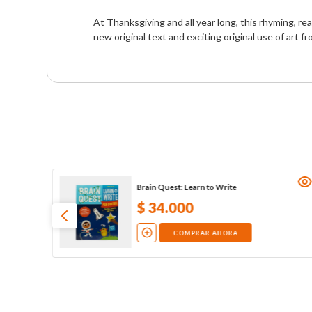
At Thanksgiving and all year long, this rhyming, re
new original text and exciting original use of art f
Brain Quest: Learn to Write
$
34
.
000
COMPRAR AHORA