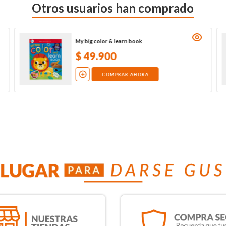
Otros usuarios han comprado
My big color & learn book
$
49
.
900
COMPRAR AHORA