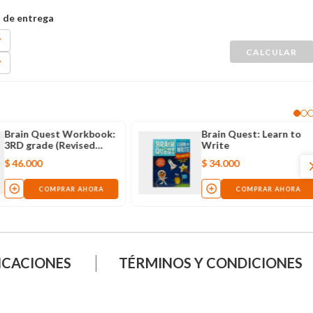
Brain Quest Workbook:
Brain Quest: Learn to
3RD grade (Revised
Write
Edition)
$
46
.
000
$
34
.
000
COMPRAR AHORA
COMPRAR AHORA
ICACIONES
TÉRMINOS Y CONDICIONES