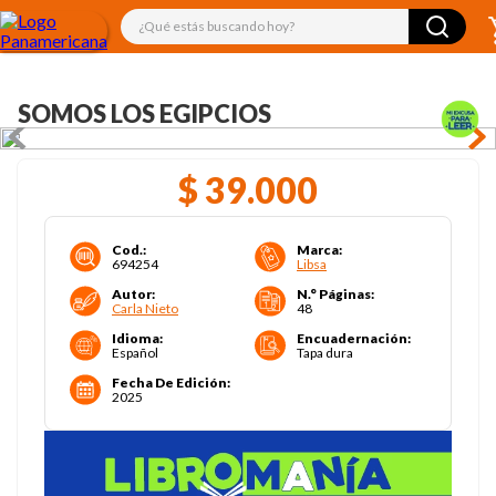
¿Qué estás buscando hoy?
SOMOS LOS EGIPCIOS
$
39
.
000
Cod.
:
Marca
:
694254
Libsa
Autor
:
N.° Páginas
:
Carla Nieto
48
Idioma
:
Encuadernación
:
Español
Tapa dura
Fecha De Edición
:
2025