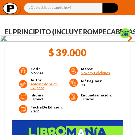
¿Qué estás buscando hoy?
EL PRINCIPITO (INCLUYE ROMPECABEZAS
$
39
.
000
Cod.
:
Marca
:
692733
Novelty Ediciones
Autor
:
N.° Páginas
:
Antoine de Saint-
93
Exupéry
Idioma
:
Encuadernación
:
Español
Estuche
Fecha De Edición
:
2022