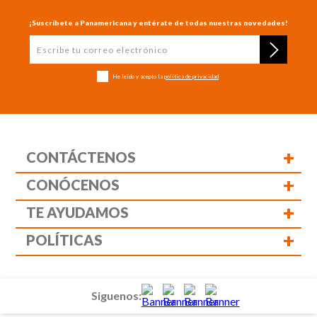
¡Suscríbete a Panamericana y entérate de todas nuestras novedades!
He leído y acepto la
política de privacidad
+
CONTÁCTENOS
+
CONÓCENOS
+
TE AYUDAMOS
+
POLÍTICAS
Siguenos: