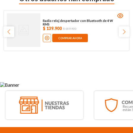
Radio reloj despertador con Bluetooth de 4 W
RMS
$
139
.
900
$
189
.
900
COMPRAR AHORA