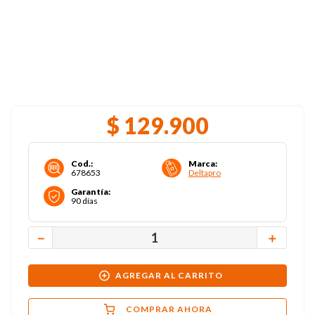
$
129
.
900
Cod.
:
Marca
:
678653
Deltapro
Garantía
:
90 días
－
＋
AGREGAR AL CARRITO
COMPRAR AHORA