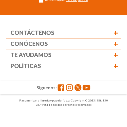
He leído y acepto la
política de privacidad
+
CONTÁCTENOS
+
CONÓCENOS
+
TE AYUDAMOS
+
POLÍTICAS
Siguenos:
Panamericana librería y papelería s.a. Copyright © 2023 | Nit: 830
037 946 | Todos los derechos reservados