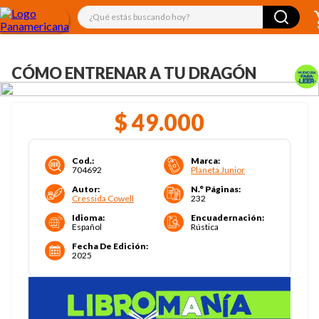
¿Qué estás buscando hoy?
CÓMO ENTRENAR A TU DRAGÓN
$
49
.
000
Cod.
:
Marca
:
704692
Planeta Junior
Autor
:
N.° Páginas
:
Cressida Cowell
232
Idioma
:
Encuadernación
:
Español
Rústica
Fecha De Edición
:
2025