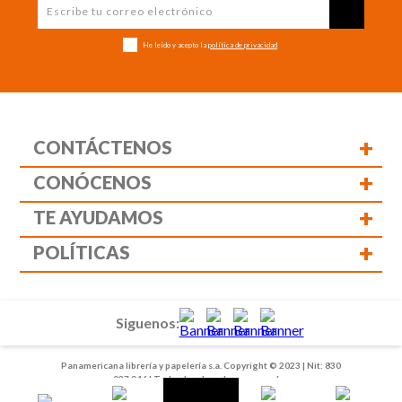
He leído y acepto la
política de privacidad
+
CONTÁCTENOS
+
CONÓCENOS
+
TE AYUDAMOS
+
POLÍTICAS
Siguenos:
Panamericana librería y papelería s.a. Copyright © 2023 | Nit: 830
037 946 | Todos los derechos reservados