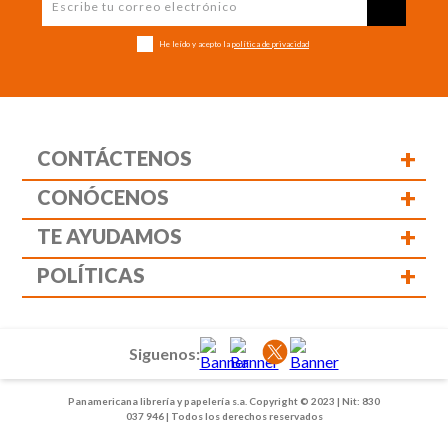
He leído y acepto la
política de privacidad
+
CONTÁCTENOS
+
CONÓCENOS
+
TE AYUDAMOS
+
POLÍTICAS
Siguenos:
Panamericana librería y papelería s.a. Copyright © 2023 | Nit: 830
037 946 | Todos los derechos reservados