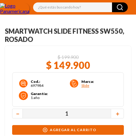
¿Qué estás buscando hoy?
SMARTWATCH SLIDE FITNESS SW550,
ROSADO
$
199
.
900
$
149
.
900
Cod.
:
Marca
:
697984
Slide
Garantía
:
1 año
－
＋
AGREGAR AL CARRITO