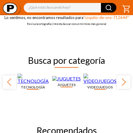
¡OOPS!
¿Qué estás buscando hoy?
Lo sentimos, no encontramos resultados para
"coquito-de-oro-712644"
Revisa la ortografía | Intenta buscar con un término más general
Busca por categoría
JUGUETES
TECNOLOGÍA
VIDEOJUEGOS
Recomendados