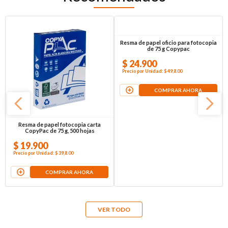
Resma de papel fotocopia carta
Resma de papel oficio para fotocopia
CopyPac de 75 g, 500 hojas
de 75 g Copypac
$
19
.
900
$
24
.
900
Precio por
Unidad
:
$ 39,8
.00
Precio por
Unidad
:
$ 49,8
.00
COMPRAR AHORA
COMPRAR AHORA
VER TODO