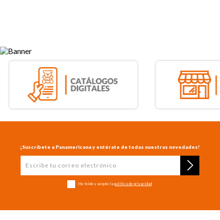
¡Suscríbete a Panamericana y entérate de todas nuestras novedades!
He leído y acepto la
política de privacidad
+
CONTÁCTENOS
+
CONÓCENOS
+
TE AYUDAMOS
+
POLÍTICAS