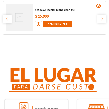
Set de 6 pinceles planos Kangrui
$
15
.
900
COMPRAR AHORA