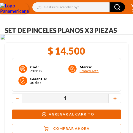
¿Qué estás buscando hoy?
SET DE PINCELES PLANOS X3 PIEZAS
$
14
.
500
Cod.
:
Marca
:
712872
Franco Arte
Garantía
:
30 días
－
＋
AGREGAR AL CARRITO
COMPRAR AHORA