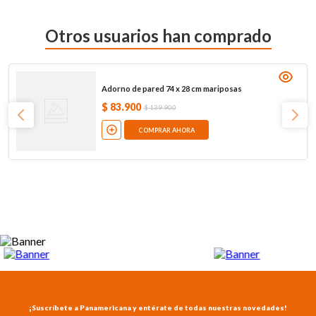
Otros usuarios han comprado
Adorno de pared 74 x 28 cm mariposas
$
83
.
900
$
139
.
900
COMPRAR AHORA
¡Suscríbete a Panamericana y entérate de todas nuestras novedades!