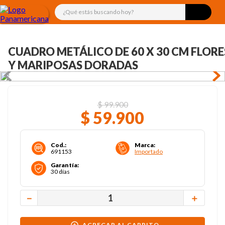
¿Qué estás buscando hoy?
CUADRO METÁLICO DE 60 X 30 CM FLORE
Y MARIPOSAS DORADAS
$
99
.
900
$
59
.
900
Cod.
:
Marca
:
691153
Importado
Garantía
:
30 días
－
＋
AGREGAR AL CARRITO