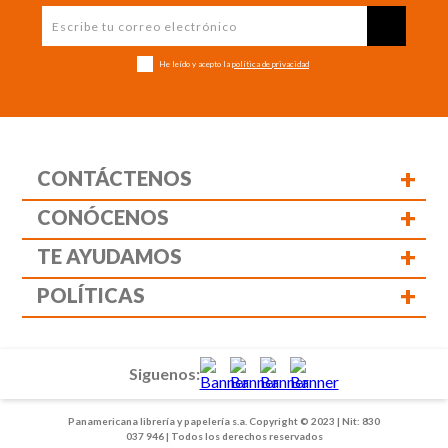
He leído y acepto la
política de privacidad
+
CONTÁCTENOS
+
CONÓCENOS
+
TE AYUDAMOS
+
POLÍTICAS
Siguenos:
Panamericana librería y papelería s.a. Copyright © 2023 | Nit: 830
037 946 | Todos los derechos reservados