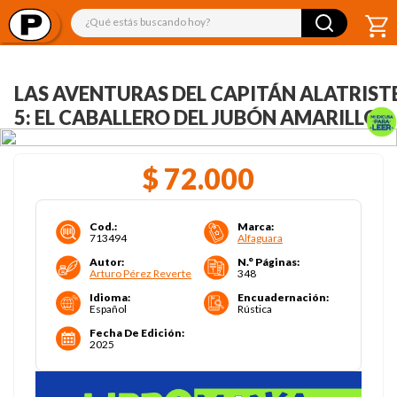
¿Qué estás buscando hoy?
LAS AVENTURAS DEL CAPITÁN ALATRIST
5: EL CABALLERO DEL JUBÓN AMARILLO
$
72
.
000
Cod.
:
Marca
:
713494
Alfaguara
Autor
:
N.° Páginas
:
Arturo Pérez Reverte
348
Idioma
:
Encuadernación
:
Español
Rústica
Fecha De Edición
:
2025