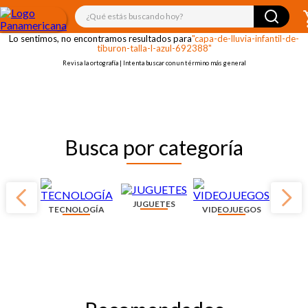
¡OOPS!
¿Qué estás buscando hoy?
Lo sentimos, no encontramos resultados para
"capa-de-lluvia-infantil-de-
tiburon-talla-l-azul-692388"
Revisa la ortografía | Intenta buscar con un término más general
Busca por categoría
JUGUETES
TECNOLOGÍA
VIDEOJUEGOS