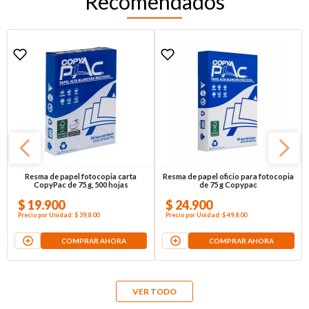
Recomendados
Resma de papel fotocopia carta
Resma de papel oficio para fotocopia
CopyPac de 75 g, 500 hojas
de 75 g Copypac
$
19
.
900
$
24
.
900
Precio por
Unidad
:
$ 39,8
.00
Precio por
Unidad
:
$ 49,8
.00
COMPRAR AHORA
COMPRAR AHORA
VER TODO