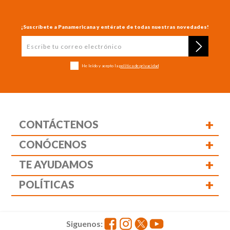
¡Suscríbete a Panamericana y entérate de todas nuestras novedades!
He leído y acepto la
política de privacidad
+
CONTÁCTENOS
+
CONÓCENOS
+
TE AYUDAMOS
+
POLÍTICAS
Siguenos: