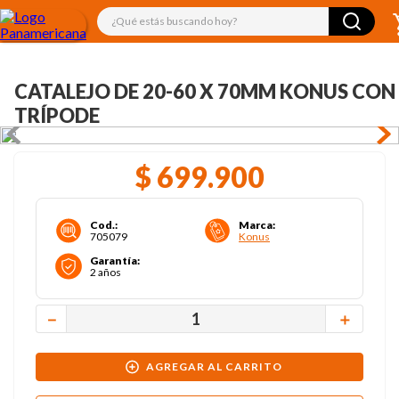
¿Qué estás buscando hoy?
CATALEJO DE 20-60 X 70MM KONUS CON
TRÍPODE
$
699
.
900
Cod.
:
Marca
:
705079
Konus
Garantía
:
2 años
－
＋
AGREGAR AL CARRITO