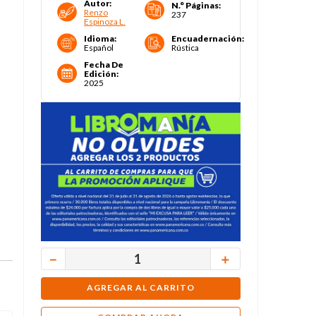
Autor
:
N.° Páginas
:
Renzo
237
Espinoza L.
Idioma
:
Encuadernación
:
Español
Rústica
Fecha De
Edición
:
2025
－
＋
AGREGAR AL CARRITO