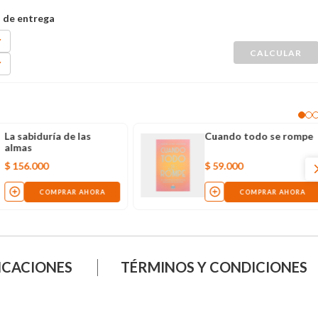
La sabiduría de las
Cuando todo se rompe
almas
$
156
.
000
$
59
.
000
COMPRAR AHORA
COMPRAR AHORA
ICACIONES
TÉRMINOS Y CONDICIONES