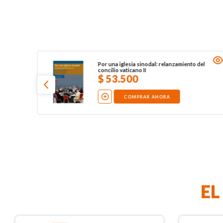
Por una iglesia sinodal: relanzamiento del
concilio vaticano II
$
53
.
500
COMPRAR AHORA