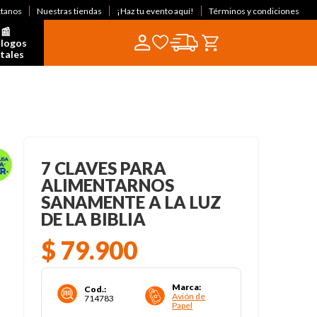
ctanos
Nuestras tiendas
¡Haz tu evento aquí!
Términos y condiciones
📰  
logos 
itales
7 CLAVES PARA
ALIMENTARNOS
SANAMENTE A LA LUZ
DE LA BIBLIA
$
79
.
900
Marca
:
Cod.
:
Avión de
714783
Papel