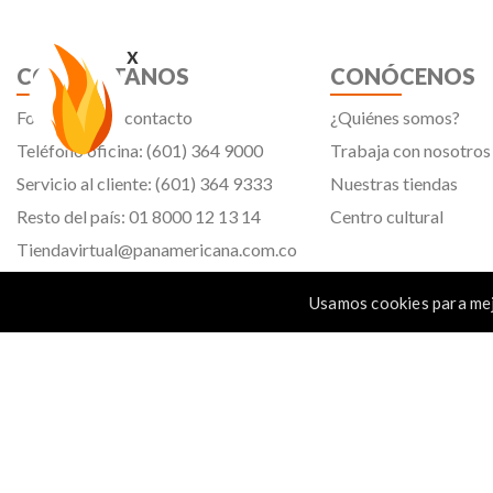
x
CONTÁCTANOS
CONÓCENOS
Formulario de contacto
¿Quiénes somos?
Teléfono oficina: (601) 364 9000
Trabaja con nosotros
Servicio al cliente: (601) 364 9333
Nuestras tiendas
Resto del país: 01 8000 12 13 14
Centro cultural
Tiendavirtual@panamericana.com.co
Servicliente@panamericana.com.co
Usamos cookies para mej
notificaciones@panamericana.com.co
Calle 12 # 34 - 30, Bogotá D.C.
Panamericana librería y papelería s.a. Copyright © 2023 | Nit: 830 037 946 |