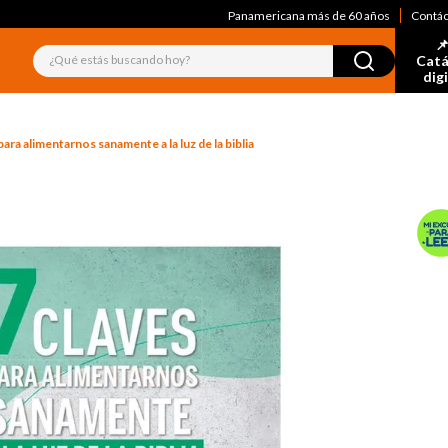
Panamericana más de 60 años
Contá
📌
¿Qué estás buscando hoy?
Catá
dig
para alimentarnos sanamente a la luz de la biblia