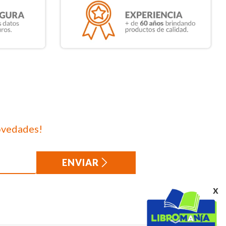
ovedades!
ENVIAR
x