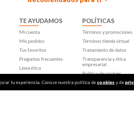
TE AYUDAMOS
POLÍTICAS
Mi cuenta
Términos y promociones
Mis pedidos
Términos tienda virtual
Tus favoritos
Tratamiento de datos
Preguntas frecuentes
Transparencia y ética
empresarial
Línea ética
Política de cookies
Proveedores
Aviso de privacidad
orar tu experiencia. Conoce nuestra política de
cookies
y de
priv
SIC
TÉR
 Todos los derechos reservados
1
.