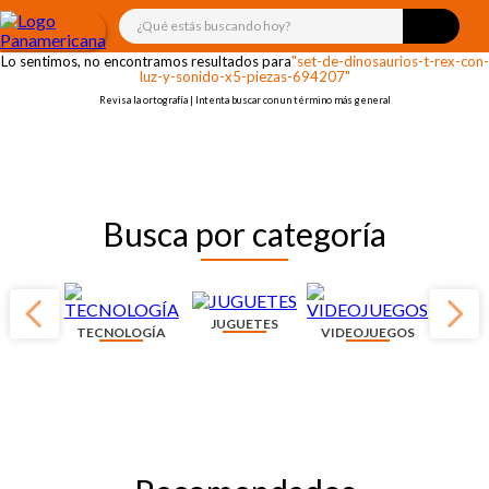
¡OOPS!
¿Qué estás buscando hoy?
Lo sentimos, no encontramos resultados para
"set-de-dinosaurios-t-rex-con-
luz-y-sonido-x5-piezas-694207"
Revisa la ortografía | Intenta buscar con un término más general
Busca por categoría
JUGUETES
TECNOLOGÍA
VIDEOJUEGOS