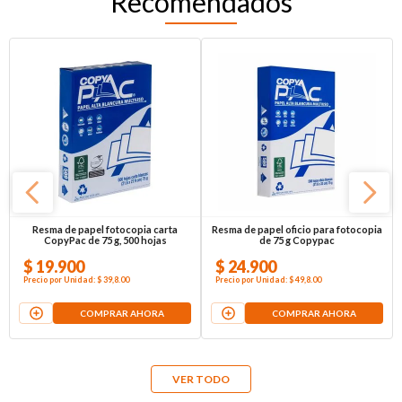
Recomendados
Resma de papel fotocopia carta
Resma de papel oficio para fotocopia
CopyPac de 75 g, 500 hojas
de 75 g Copypac
$
19
.
900
$
24
.
900
Precio por
Unidad
:
$ 39,8
.00
Precio por
Unidad
:
$ 49,8
.00
COMPRAR AHORA
COMPRAR AHORA
VER TODO