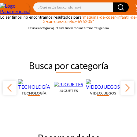
¡OOPS!
¿Qué estás buscando hoy?
Lo sentimos, no encontramos resultados para
"maquina-de-coser-infantil-de-
3-carretes-con-luz-695205"
Revisa la ortografía | Intenta buscar con un término más general
Busca por categoría
JUGUETES
TECNOLOGÍA
VIDEOJUEGOS