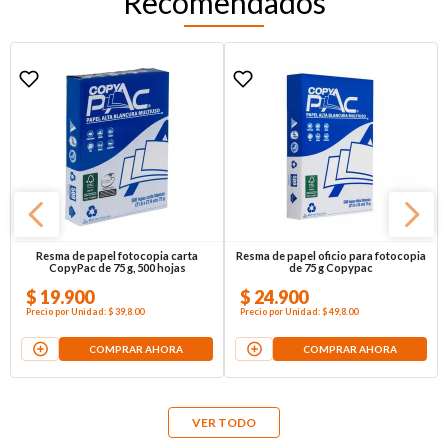
Recomendados
Resma de papel fotocopia carta
Resma de papel oficio para fotocopia
CopyPac de 75 g, 500 hojas
de 75 g Copypac
$
19
.
900
$
24
.
900
Precio por
Unidad
:
$ 39,8
.00
Precio por
Unidad
:
$ 49,8
.00
COMPRAR AHORA
COMPRAR AHORA
VER TODO