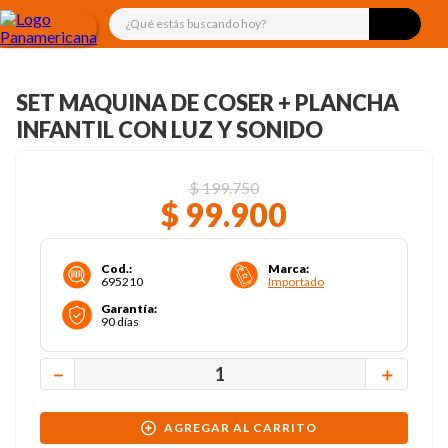
¿Qué estás buscando hoy?
SET MAQUINA DE COSER + PLANCHA
INFANTIL CON LUZ Y SONIDO
$
199
.
750
$
99
.
900
Cod.
:
Marca
:
695210
Importado
Garantía
:
90 días
－
＋
AGREGAR AL CARRITO