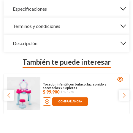
Especificaciones
Términos y condiciones
Descripción
También te puede interesar
Tocador infantil con butaco, luz, sonido y
accesorios x 10 piezas
$
99
.
900
$
424
.
750
COMPRAR AHORA