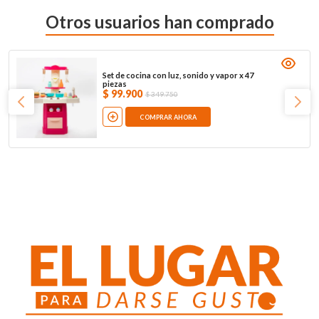
Otros usuarios han comprado
Set de cocina con luz, sonido y vapor x 47
piezas
$
99
.
900
$
349
.
750
COMPRAR AHORA