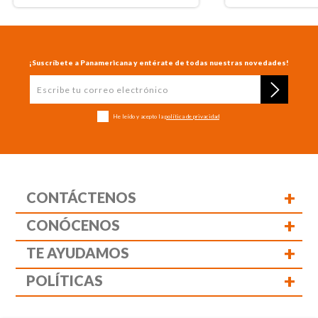
¡Suscríbete a Panamericana y entérate de todas nuestras novedades!
He leído y acepto la
política de privacidad
+
CONTÁCTENOS
+
CONÓCENOS
+
TE AYUDAMOS
+
POLÍTICAS