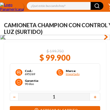
¿Qué estás buscando hoy?
CAMIONETA CHAMPION CON CONTROL 
LUZ (SURTIDO)
$
199
.
750
$
99
.
900
Cod.
:
Marca
:
695269
Importado
Garantía
:
90 días
－
＋
AGREGAR AL CARRITO