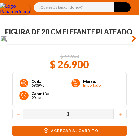
¿Qué estás buscando hoy?
FIGURA DE 20 CM ELEFANTE PLATEADO
$
44
.
900
$
26
.
900
Cod.
:
Marca
:
690990
Importado
Garantía
:
90 días
－
＋
AGREGAR AL CARRITO