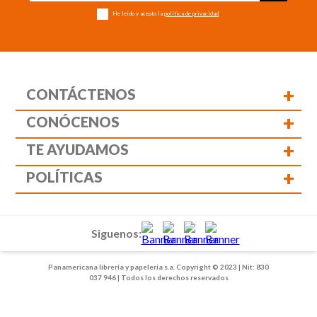
He leído y acepto la
política de privacidad
+
CONTÁCTENOS
+
CONÓCENOS
+
TE AYUDAMOS
+
POLÍTICAS
Siguenos:
Panamericana librería y papelería s.a. Copyright © 2023 | Nit: 830
037 946 | Todos los derechos reservados