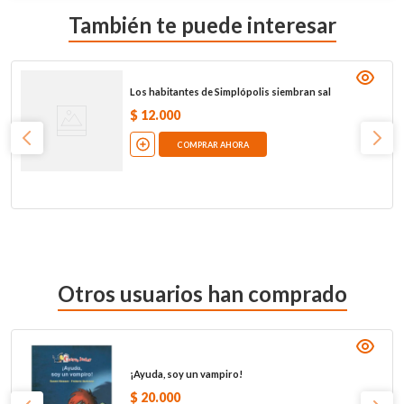
También te puede interesar
Los habitantes de Simplópolis siembran sal
$
12
.
000
COMPRAR AHORA
Otros usuarios han comprado
¡Ayuda, soy un vampiro!
$
20
.
000