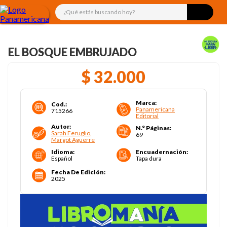
¿Qué estás buscando hoy?
EL BOSQUE EMBRUJADO
$
32
.
000
Marca
:
Cod.
:
Panamericana
715266
Editorial
Autor
:
N.° Páginas
:
Sarah Feruglio,
69
Margot Aguerre
Idioma
:
Encuadernación
:
Español
Tapa dura
Fecha De Edición
:
2025