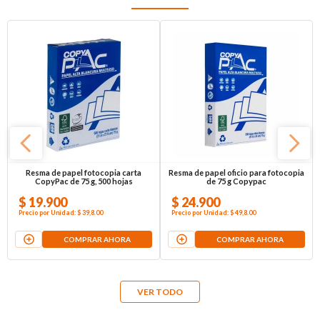
Resma de papel fotocopia carta
Resma de papel oficio para fotocopia
CopyPac de 75 g, 500 hojas
de 75 g Copypac
$
19
.
900
$
24
.
900
Precio por
Unidad
:
$ 39,8
.00
Precio por
Unidad
:
$ 49,8
.00
COMPRAR AHORA
COMPRAR AHORA
VER TODO