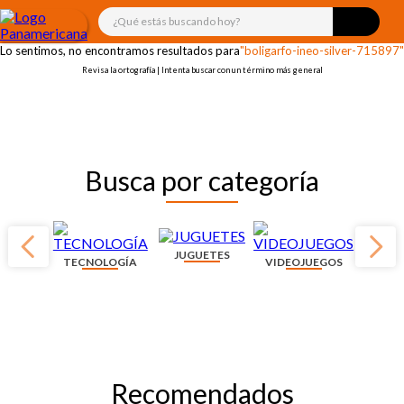
¡OOPS!
¿Qué estás buscando hoy?
Lo sentimos, no encontramos resultados para
"boligarfo-ineo-silver-715897"
Revisa la ortografía | Intenta buscar con un término más general
Busca por categoría
JUGUETES
TECNOLOGÍA
VIDEOJUEGOS
Recomendados