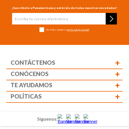
¡Suscríbete a Panamericana y entérate de todas nuestras novedades!
He leído y acepto la
política de privacidad
+
CONTÁCTENOS
+
CONÓCENOS
+
TE AYUDAMOS
+
POLÍTICAS
Siguenos: