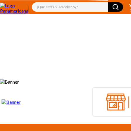
¿Qué estás buscando hoy?
TÉRMINOS MÁS BUSCADOS
1
.
libro
2
.
audifonos
3
.
juguetes
4
.
mickey
5
.
audio
6
.
rompecabezas
7
.
cuadernos
8
.
marcadores
9
.
kiut
10
.
biblia