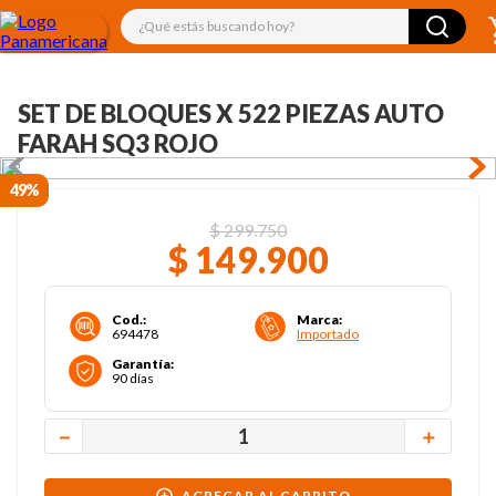
¿Qué estás buscando hoy?
SET DE BLOQUES X 522 PIEZAS AUTO
FARAH SQ3 ROJO
49%
$
299
.
750
$
149
.
900
Cod.
:
Marca
:
694478
Importado
Garantía
:
90 días
－
＋
AGREGAR AL CARRITO