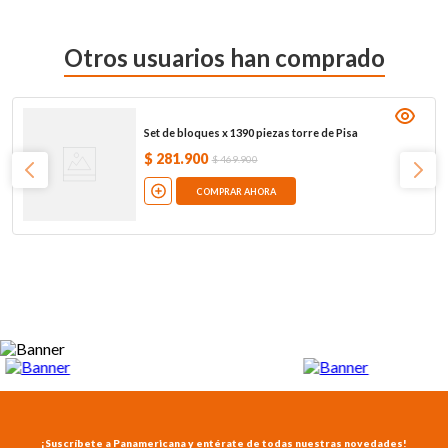
Otros usuarios han comprado
Set de bloques x 1390 piezas torre de Pisa
$
281
.
900
$
469
.
900
COMPRAR AHORA
¡Suscríbete a Panamericana y entérate de todas nuestras novedades!