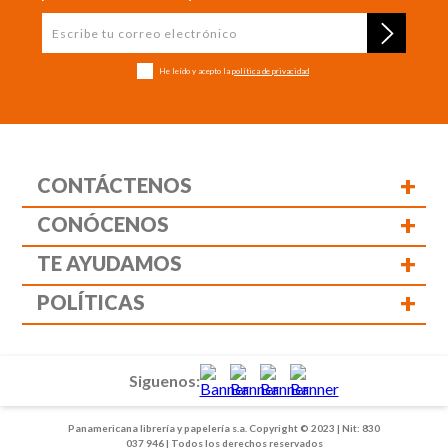
He leído y acepto la
política de privacidad
+
CONTÁCTENOS
+
CONÓCENOS
+
TE AYUDAMOS
+
POLÍTICAS
Siguenos:
Panamericana librería y papelería s.a. Copyright © 2023 | Nit: 830
037 946 | Todos los derechos reservados