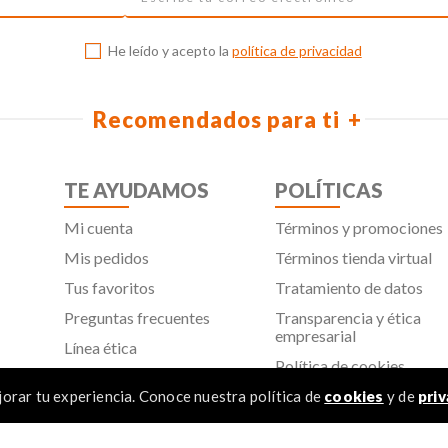
He leído y acepto la
política de privacidad
Recomendados para ti
TE AYUDAMOS
POLÍTICAS
Mi cuenta
Términos y promociones
Mis pedidos
Términos tienda virtual
Tus favoritos
Tratamiento de datos
Preguntas frecuentes
Transparencia y ética
empresarial
Línea ética
Política de cookies
Proveedores
Aviso de privacidad
orar tu experiencia. Conoce nuestra política de
cookies
y de
priv
SIC