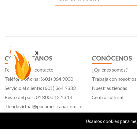
x
CONTÁCTANOS
CONÓCENOS
Formulario de contacto
¿Quiénes somos?
Teléfono oficina: (601) 364 9000
Trabaja con nosotros
Servicio al cliente: (601) 364 9333
Nuestras tiendas
Resto del país: 01 8000 12 13 14
Centro cultural
Tiendavirtual@panamericana.com.co
Servicliente@panamericana.com.co
Usamos cookies para mej
notificaciones@panamericana.com.co
Calle 12 # 34 - 30, Bogotá D.C.