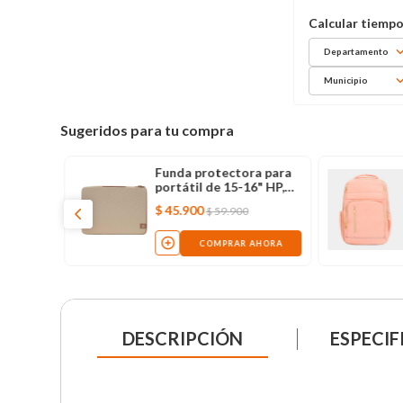
Departamento
Municipio
Sugeridos para tu compra
Funda protectora para
portátil de 15-16" HP,
beige
$
45
.
900
$
59
.
900
COMPRAR AHORA
DESCRIPCIÓN
ESPECIF