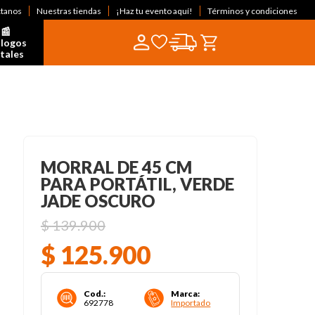
ctanos
Nuestras tiendas
¡Haz tu evento aquí!
Términos y condiciones
📰  
logos 
itales
MORRAL DE 45 CM
PARA PORTÁTIL, VERDE
JADE OSCURO
$
139
.
900
$
125
.
900
Cod.
:
Marca
:
692778
Importado