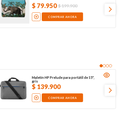
$
79
.
950
$
199
.
900
COMPRAR AHORA
Maletín HP Prelude para portátil de 15",
gris
$
139
.
900
COMPRAR AHORA