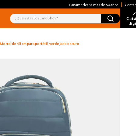
Panamericana más de 60 años
Contá
📌
¿Qué estás buscando hoy?
Catá
dig
Morral de 45 cm para portátil, verde jade oscuro