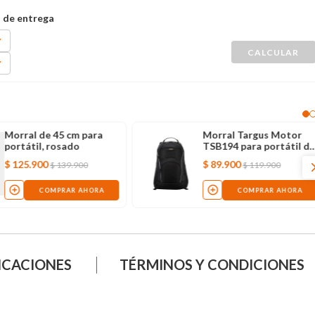
Morral de 45 cm para
Morral Targus Motor
portátil, rosado
TSB194 para portátil d
16"
$
125
.
900
$
89
.
900
$
139
.
900
$
119
.
900
COMPRAR AHORA
COMPRAR AHORA
ICACIONES
TÉRMINOS Y CONDICIONES