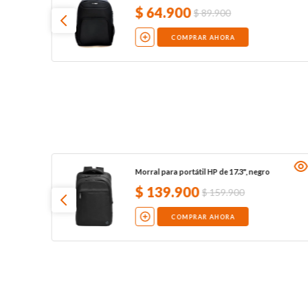
$
64
.
900
$
89
.
900
COMPRAR AHORA
Morral para portátil HP de 17.3", negro
$
139
.
900
$
159
.
900
COMPRAR AHORA