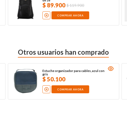
de 16"
$
89
.
900
$
119
.
900
COMPRAR AHORA
Otros usuarios han comprado
Estuche organizador para cables, azul con
gris
$
50
.
100
COMPRAR AHORA