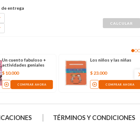
Un cuento fabuloso +
Los niños y las niñas
actividades geniales
$
10
.
000
$
23
.
000
COMPRAR AHORA
COMPRAR AHORA
ICACIONES
TÉRMINOS Y CONDICIONES