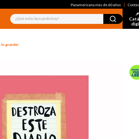
Panamericana más de 60 años
Contá
📌
¿Qué estás buscando hoy?
Catá
dig
 lo grande!