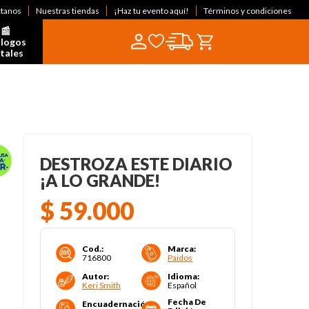
ctanos
Nuestras tiendas
¡Haz tu evento aquí!
Términos y condiciones
📰  
logos 
itales
DESTROZA ESTE DIARIO
¡A LO GRANDE!
$
59
.
000
Cod.
:
Marca
:
716800
Paidos
Autor
:
Idioma
:
Keri Smith
Español
Fecha De
Encuadernación
: