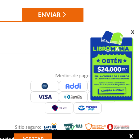
ENVIAR
x
Medios de pago:
Sitio seguro:
X
ACEPTAR
acidad