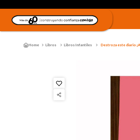
Libros
Libros Infantiles
Destroza este diario ¡A