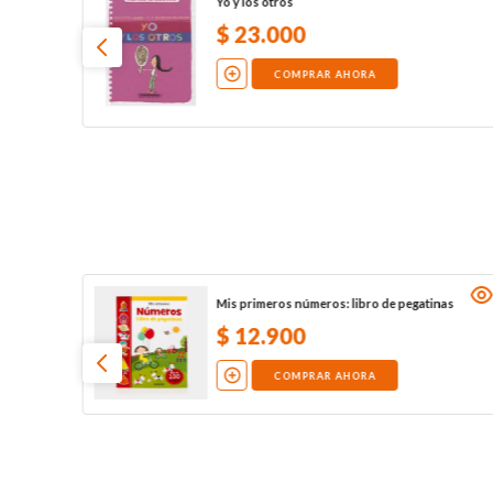
Yo y los otros
$
23
.
000
COMPRAR AHORA
Mis primeros números: libro de pegatinas
$
12
.
900
COMPRAR AHORA