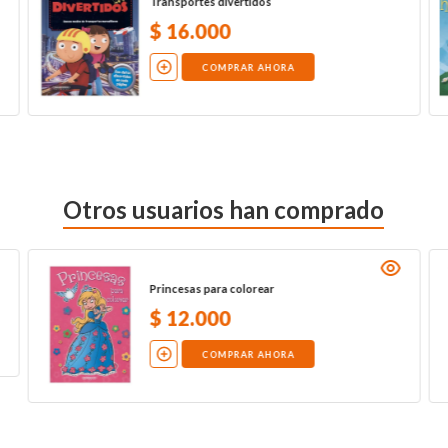
Transportes divertidos
$
16
.
000
COMPRAR AHORA
Otros usuarios han comprado
Princesas para colorear
$
12
.
000
COMPRAR AHORA