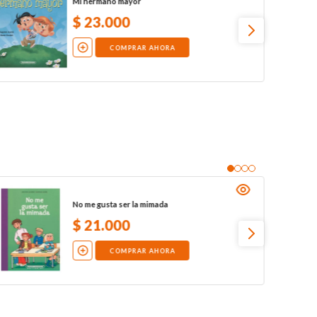
Mi hermano mayor
$
23
.
000
COMPRAR AHORA
No me gusta ser la mimada
$
21
.
000
COMPRAR AHORA