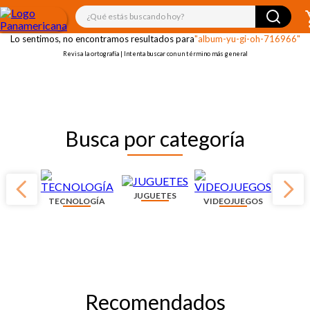
¡OOPS!
¿Qué estás buscando hoy?
Lo sentimos, no encontramos resultados para
"album-yu-gi-oh-716966"
Revisa la ortografía | Intenta buscar con un término más general
Busca por categoría
JUGUETES
TECNOLOGÍA
VIDEOJUEGOS
Recomendados