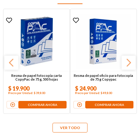
Resma de papel fotocopia carta
Resma de papel oficio para fotocopia
CopyPac de 75 g, 500 hojas
de 75 g Copypac
$
19
.
900
$
24
.
900
Precio por
Unidad
:
$ 39,8
.00
Precio por
Unidad
:
$ 49,8
.00
COMPRAR AHORA
COMPRAR AHORA
VER TODO