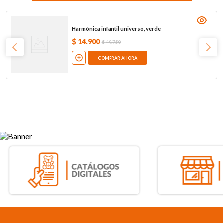
Harmónica infantil universo, verde
$
14
.
900
$
49
.
750
COMPRAR AHORA