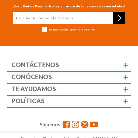
¡Suscríbete a Panamericana y entérate de todas nuestras novedades!
He leído y acepto la
política de privacidad
+
CONTÁCTENOS
+
CONÓCENOS
+
TE AYUDAMOS
+
POLÍTICAS
Siguenos: