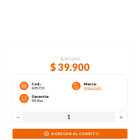
$
87
.
250
$
39
.
900
Cod.
:
Marca
:
695755
Importado
Garantía
:
90 días
－
＋
AGREGAR AL CARRITO