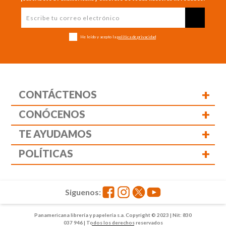
He leído y acepto la
política de privacidad
+
CONTÁCTENOS
+
CONÓCENOS
+
TE AYUDAMOS
+
POLÍTICAS
Siguenos:
Panamericana librería y papelería s.a. Copyright © 2023 | Nit: 830
037 946 | Todos los derechos reservados