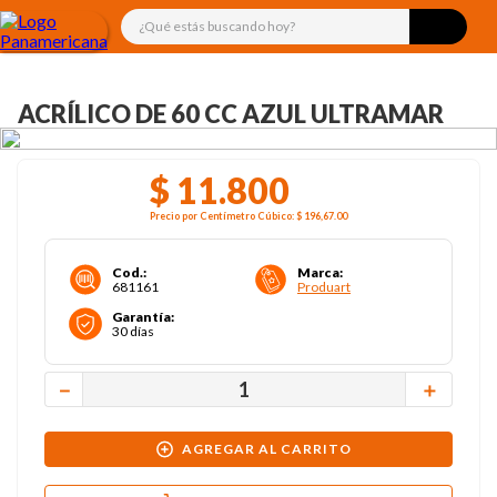
¿Qué estás buscando hoy?
ACRÍLICO DE 60 CC AZUL ULTRAMAR
$
11
.
800
Precio por
Centímetro Cúbico
:
$ 196,67
.00
Cod.
:
Marca
:
681161
Produart
Garantía
:
30 días
－
＋
AGREGAR AL CARRITO