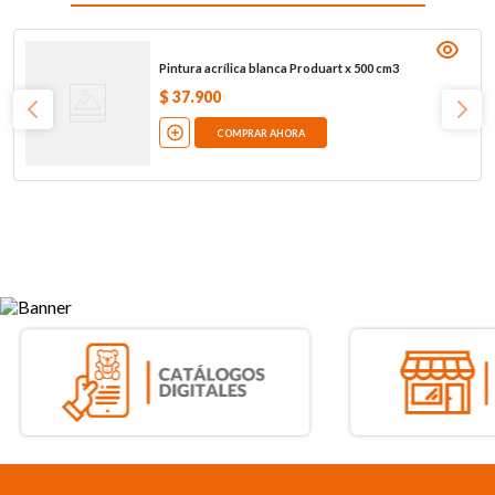
Pintura acrílica blanca Produart x 500 cm3
$
37
.
900
COMPRAR AHORA