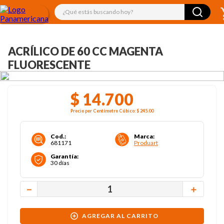
¿Qué estás buscando hoy?
ACRÍLICO DE 60 CC MAGENTA
FLUORESCENTE
$
14
.
700
Precio por
Centímetro Cúbico
:
$ 245
.00
Cod.
:
Marca
:
681171
Produart
Garantía
:
30 días
－
＋
AGREGAR AL CARRITO