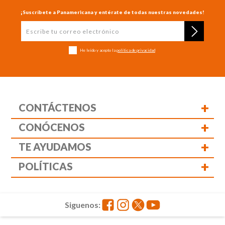
¡Suscríbete a Panamericana y entérate de todas nuestras novedades!
He leído y acepto la
política de privacidad
+
CONTÁCTENOS
+
CONÓCENOS
+
TE AYUDAMOS
+
POLÍTICAS
Siguenos: