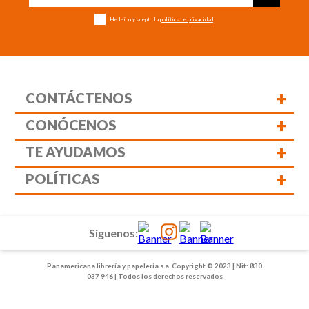
He leído y acepto la
política de privacidad
+
CONTÁCTENOS
+
CONÓCENOS
+
TE AYUDAMOS
+
POLÍTICAS
Siguenos:
Panamericana librería y papelería s.a. Copyright © 2023 | Nit: 830
037 946 | Todos los derechos reservados