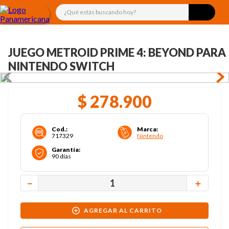
¿Qué estás buscando hoy?
JUEGO METROID PRIME 4: BEYOND PARA
NINTENDO SWITCH
$
278
.
900
Cod.
:
Marca
:
717329
Nintendo
Garantía
:
90 días
－
＋
AGREGAR AL CARRITO