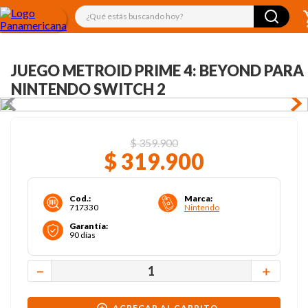
¿Qué estás buscando hoy?
JUEGO METROID PRIME 4: BEYOND PARA
NINTENDO SWITCH 2
$
359
.
900
$
319
.
900
Cod.
:
Marca
:
717330
Nintendo
Garantía
:
90 días
－
＋
AGREGAR AL CARRITO