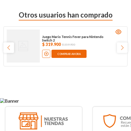
Otros usuarios han comprado
Juego Mario Tennis Fever para Nintendo
Switch 2
$
319
.
900
$
359
.
900
COMPRAR AHORA