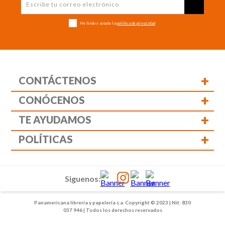
He leído y acepto la
política de privacidad
+
CONTÁCTENOS
+
CONÓCENOS
+
TE AYUDAMOS
+
POLÍTICAS
Siguenos:
Panamericana librería y papelería s.a. Copyright © 2023 | Nit: 830
037 946 | Todos los derechos reservados