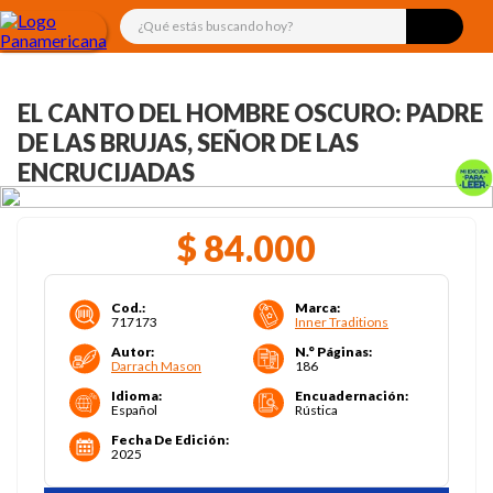
¿Qué estás buscando hoy?
EL CANTO DEL HOMBRE OSCURO: PADRE
DE LAS BRUJAS, SEÑOR DE LAS
ENCRUCIJADAS
$
84
.
000
Cod.
:
Marca
:
717173
Inner Traditions
Autor
:
N.° Páginas
:
Darrach Mason
186
Idioma
:
Encuadernación
:
Español
Rústica
Fecha De Edición
:
2025