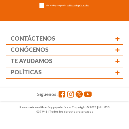
He leído y acepto la
política de privacidad
+
CONTÁCTENOS
+
CONÓCENOS
+
TE AYUDAMOS
+
POLÍTICAS
Siguenos:
Panamericana librería y papelería s.a. Copyright © 2023 | Nit: 830
037 946 | Todos los derechos reservados