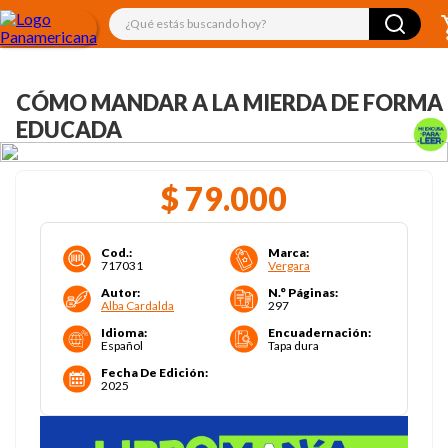
¿Qué estás buscando hoy?
CÓMO MANDAR A LA MIERDA DE FORMA
EDUCADA
$
79
.
000
Cod.
:
Marca
:
717031
Vergara
Autor
:
N.° Páginas
:
Alba Cardalda
297
Idioma
:
Encuadernación
:
Español
Tapa dura
Fecha De Edición
:
2025