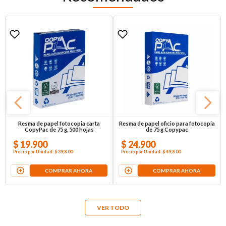
Resma de papel fotocopia carta
Resma de papel oficio para fotocopia
CopyPac de 75 g, 500 hojas
de 75 g Copypac
$
19
.
900
$
24
.
900
Precio por
Unidad
:
$ 39,8
.00
Precio por
Unidad
:
$ 49,8
.00
COMPRAR AHORA
COMPRAR AHORA
VER TODO