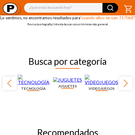
¡OOPS!
¿Qué estás buscando hoy?
Lo sentimos, no encontramos resultados para
"cuando-ellos-se-van-717068"
Revisa la ortografía | Intenta buscar con un término más general
Busca por categoría
JUGUETES
TECNOLOGÍA
VIDEOJUEGOS
Recomendados