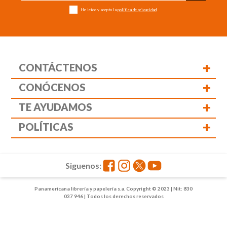
He leído y acepto la
política de privacidad
+
CONTÁCTENOS
+
CONÓCENOS
+
TE AYUDAMOS
+
POLÍTICAS
Siguenos:
Panamericana librería y papelería s.a. Copyright © 2023 | Nit: 830
037 946 | Todos los derechos reservados