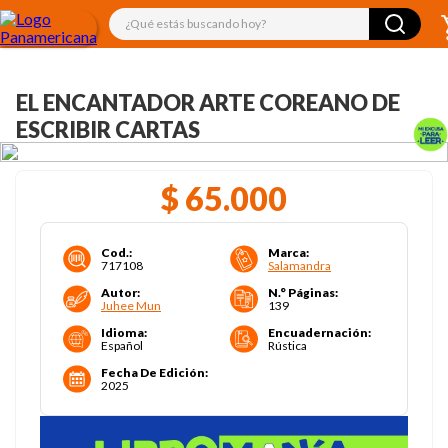
¿Qué estás buscando hoy?
EL ENCANTADOR ARTE COREANO DE
ESCRIBIR CARTAS
$
65
.
000
Cod.
:
Marca
:
717108
Salamandra
Autor
:
N.° Páginas
:
Juhee Mun
139
Idioma
:
Encuadernación
:
Español
Rústica
Fecha De Edición
:
2025