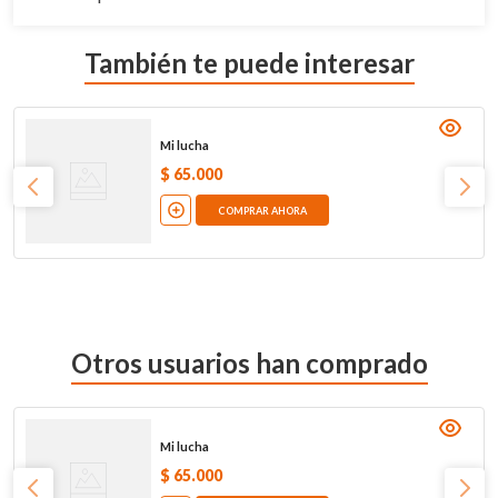
También te puede interesar
Mi lucha
$
65
.
000
COMPRAR AHORA
Otros usuarios han comprado
Mi lucha
$
65
.
000