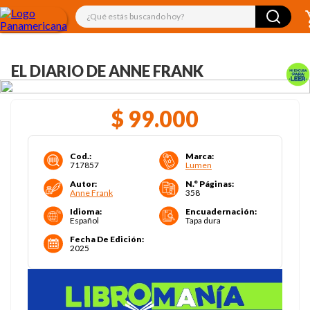
¿Qué estás buscando hoy?
EL DIARIO DE ANNE FRANK
$
99
.
000
Cod.
:
Marca
:
717857
Lumen
Autor
:
N.° Páginas
:
Anne Frank
358
Idioma
:
Encuadernación
:
Español
Tapa dura
Fecha De Edición
:
2025