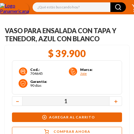
¿Qué estás buscando hoy?
VASO PARA ENSALADA CON TAPA Y
TENEDOR, AZUL CON BLANCO
$
39
.
900
Cod.
:
Marca
:
704645
Joie
Garantía
:
90 días
－
＋
AGREGAR AL CARRITO
COMPRAR AHORA