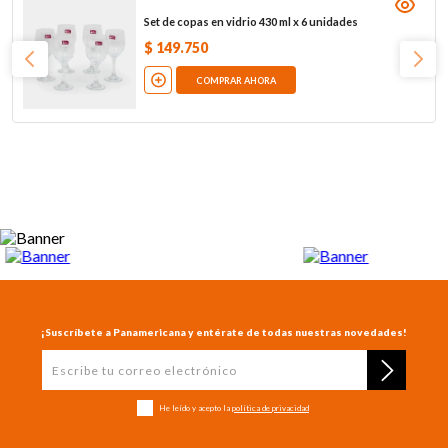
Set de copas en vidrio 430 ml x 6 unidades
$
149
.
750
COMPRAR AHORA
¡Suscríbete a Panamericana y entérate de todas nuestras novedades!
He leído y acepto la
política de privacidad