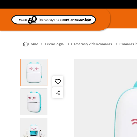
Tecnología
Cámaras y videocámaras
Cámaras i