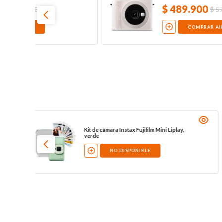
$
489
.
900
$
579
.
900
COMPRAR AHORA
rde
Kit de cámara Instax Fujifilm Mini Liplay,
verde
NO DISPONIBLE