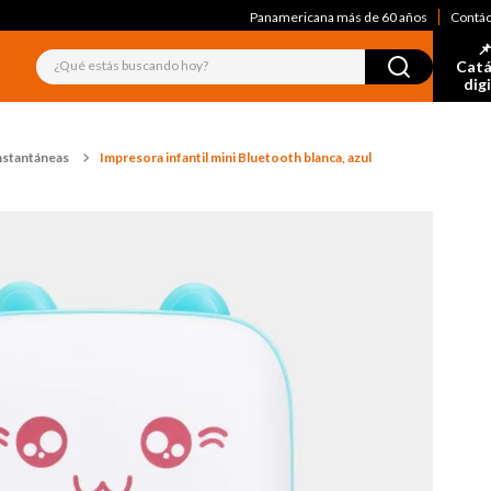
Panamericana más de 60 años
Contá
📌
¿Qué estás buscando hoy?
Catá
dig
nstantáneas
Impresora infantil mini Bluetooth blanca, azul