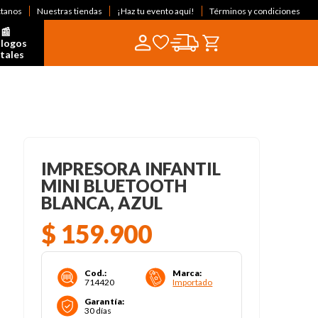
ctanos
Nuestras tiendas
¡Haz tu evento aquí!
Términos y condiciones
📰  
logos 
itales
IMPRESORA INFANTIL
MINI BLUETOOTH
BLANCA, AZUL
$
159
.
900
Cod.
:
Marca
:
714420
Importado
Garantía
:
30 días