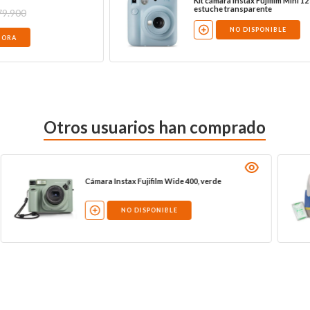
Kit cámara Instax Fujifilm Mini 12 azul +
estuche transparente
NO DISPONIBLE
Otros usuarios han comprado
Cámara Instax Fujifilm Wide 400, verde
NO DISPONIBLE