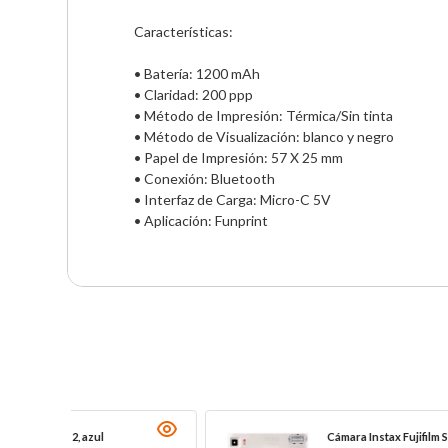
Características:              

• Batería: 1200 mAh                 

• Claridad: 200 ppp                 

• Método de Impresión: Térmica/Sin tinta                        
• Método de Visualización: blanco y negro                       
• Papel de Impresión: 57 X 25 mm    

• Conexión: Bluetooth               

• Interfaz de Carga: Micro-C 5V     

• Aplicación: Funprint
Cámara Instax Fujifilm SQ1 blanca