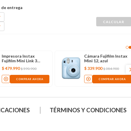
Impresora Instax
Cámara Fujifilm Instax
Fujifilm Mini Link 3
Mini 12, azul
blanco
$
479
.
990
$
339
.
900
$
590
.
900
$
384
.
900
COMPRAR AHORA
COMPRAR AHORA
ICACIONES
TÉRMINOS Y CONDICIONES