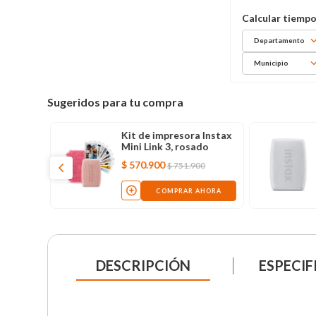
Departamento
Municipio
Sugeridos para tu compra
il mini
Kit de impresora Instax
, azul
Mini Link 3, rosado
$
570
.
900
$
751
.
900
AHORA
COMPRAR AHORA
DESCRIPCIÓN
ESPECIF