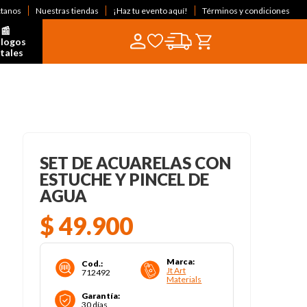
ctanos
Nuestras tiendas
¡Haz tu evento aquí!
Términos y condiciones
📰  
logos 
itales
SET DE ACUARELAS CON
ESTUCHE Y PINCEL DE
AGUA
$
49
.
900
Marca
:
Cod.
:
Jt Art
712492
Materials
Garantía
:
30 días