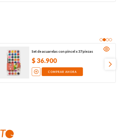
Set de acuarelas con pincel x 37 piezas
$
36
.
900
COMPRAR AHORA