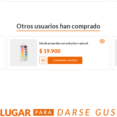
Otros usuarios han comprado
Set de acuarela con estuche + pincel
$
19
.
900
COMPRAR AHORA