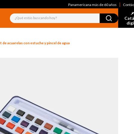
Panamericana más de 60 años
Contá
📌
¿Qué estás buscando hoy?
Catá
dig
t de acuarelas con estuche y pincel de agua