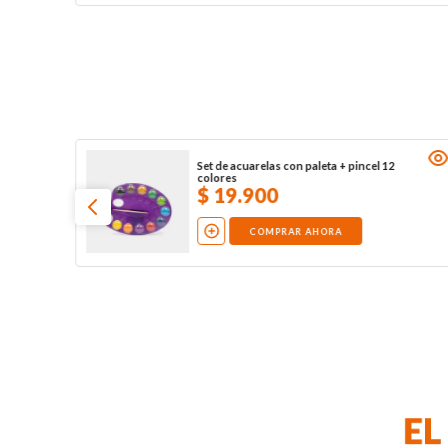
Set de acuarelas con paleta + pincel 12
colores
$
19
.
900
COMPRAR AHORA