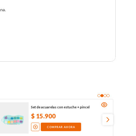
na.

Set de acuarelas con estuche + pincel
$
15
.
900
COMPRAR AHORA