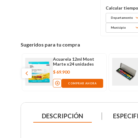
Departamento
Municipio
Sugeridos para tu compra
de 12 ml
Acuarela 12ml Mont
Marte x24 unidades
$
69
.
900
AHORA
COMPRAR AHORA
DESCRIPCIÓN
ESPECIF